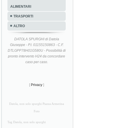
ALIMENTARI
TRASPORTI
ALTRO
DATOLA SPURGHI di Datola
Giuseppe - P.I. 01155150863 - C.F.
DTLGPP78H01G580U - Possibilità di
pronto intervento H24 da concordare
caso per caso.
[
Privacy
]
Datola, non solo spurghi Piazza Armerina
Foto
Tag Datola, non solo spurghi