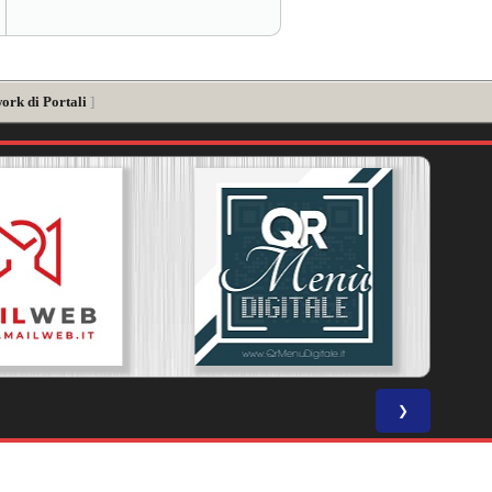
ork di Portali
]
❯