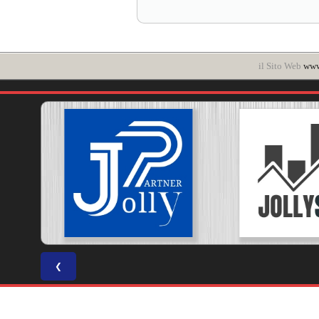
il Sito Web
www.
❮