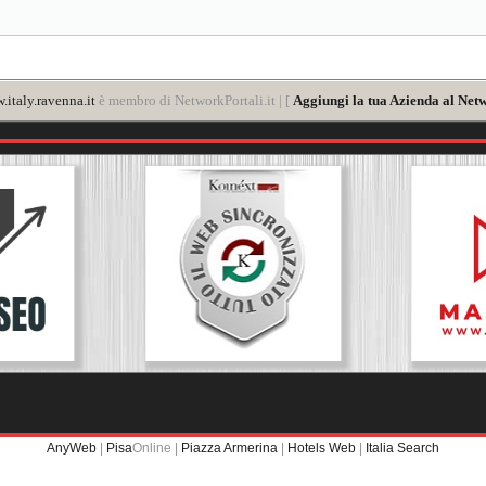
italy.ravenna.it
è membro di NetworkPortali.it | [
Aggiungi la tua Azienda al Netw
AnyWeb
|
Pisa
Online |
Piazza Armerina
|
Hotels Web
|
Italia Search