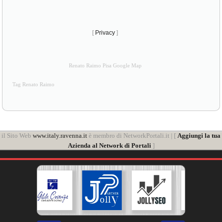
[
Privacy
]
Renato Raimo Pisa Google Map
Tag Renato Raimo
il Sito Web
www.italy.ravenna.it
è membro di NetworkPortali.it | [
Aggiungi la tua
Azienda al Network di Portali
]