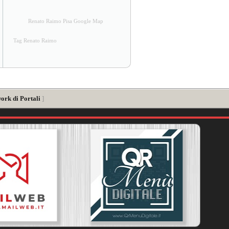
Renato Raimo Pisa Google Map
Tag Renato Raimo
ork di Portali
]