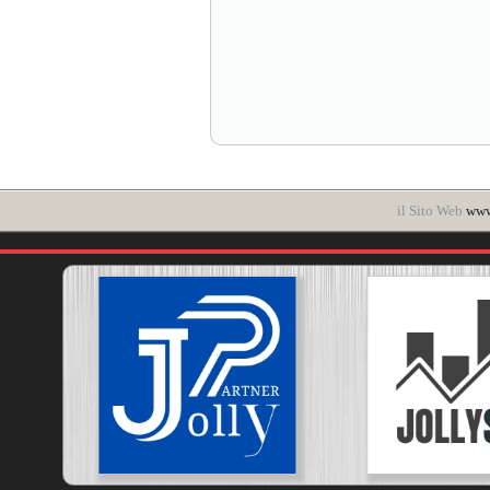
il Sito Web
www.