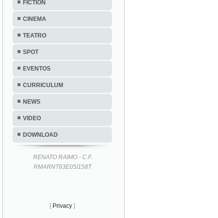
FICTION
CINEMA
TEATRO
SPOT
EVENTOS
CURRICULUM
NEWS
VIDEO
DOWNLOAD
RENATO RAIMO - C.F.
RMARNT63E05I158T
[
Privacy
]