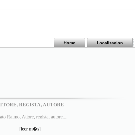
Home
Localizacion
TTORE, REGISTA, AUTORE
to Raimo, Attore, regista, autore....
[
leer m�s
]