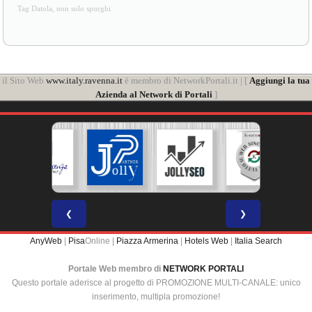
Tag Datola, non solo spurghi
il Sito Web
www.italy.ravenna.it
è membro di NetworkPortali.it | [
Aggiungi la tua
Azienda al Network di Portali
]
❮
❯
AnyWeb
|
Pisa
Online |
Piazza Armerina
|
Hotels Web
|
Italia Search
Portale Web membro di
NETWORK PORTALI
Questo portale aderisce al progetto di PROMOZIONE MULTI-CANALE: unico
inserimento, multipla promozione!