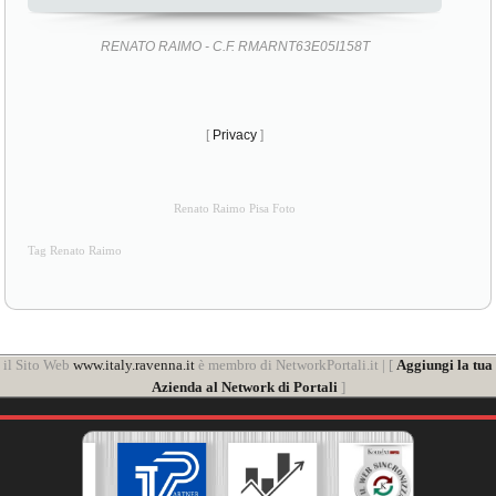
RENATO RAIMO - C.F. RMARNT63E05I158T
[
Privacy
]
Renato Raimo Pisa Foto
Tag Renato Raimo
il Sito Web
www.italy.ravenna.it
è membro di NetworkPortali.it | [
Aggiungi la tua
Azienda al Network di Portali
]