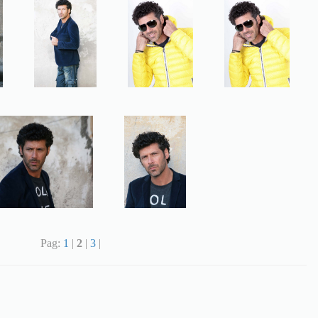
Pag:
1
|
2
|
3
|