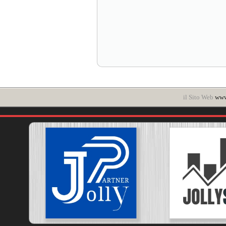
il Sito Web
www.