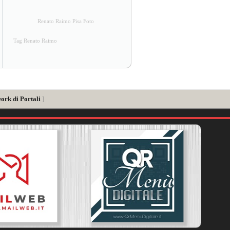
Renato Raimo Pisa Foto
Tag Renato Raimo
ork di Portali
]