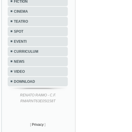
FICTION
CINEMA
TEATRO
SPOT
EVENTI
CURRICULUM
NEWS
VIDEO
DOWNLOAD
RENATO RAIMO - C.F.
RMARNT63E05I158T
[
Privacy
]