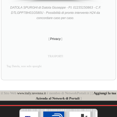
DATOLA SPURGHI di Datola Giuseppe - P.I. 01155150863 - C.F.
DTLGPP78H01G580U - Possibilità di pronto intervento H24 da
concordare caso per caso.
[
Privacy
]
TRASPORTI
Tag Datola, non solo spurghi
il Sito Web
www.italy.ravenna.it
è membro di NetworkPortali.it | [
Aggiungi la tua
Azienda al Network di Portali
]