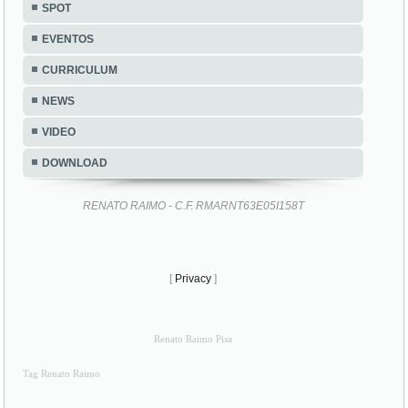
SPOT
EVENTOS
CURRICULUM
NEWS
VIDEO
DOWNLOAD
RENATO RAIMO - C.F. RMARNT63E05I158T
[
Privacy
]
Renato Raimo Pisa
Tag Renato Raimo